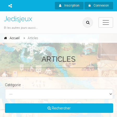
Inscription
Connexion
Jedisjeux
Et les autres jours aussi...
Accueil
Articles
ARTICLES
Catégorie
Rechercher