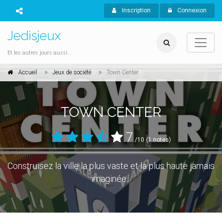
Inscription
Connexion
Jedisjeux
Et les autres jours aussi...
Accueil
Jeux de société
Town Center
TOWN CENTER
7
/10
(1 notes)
Construisez la ville la plus vaste et la plus haute jamais
imaginée...