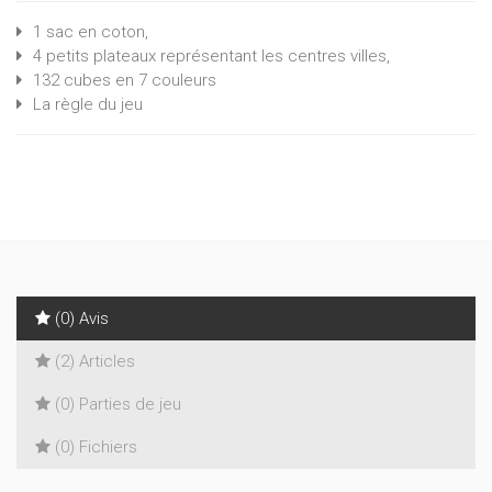
1 sac en coton,
4 petits plateaux représentant les centres villes,
132 cubes en 7 couleurs
La règle du jeu
(0) Avis
(2) Articles
(0) Parties de jeu
(0) Fichiers