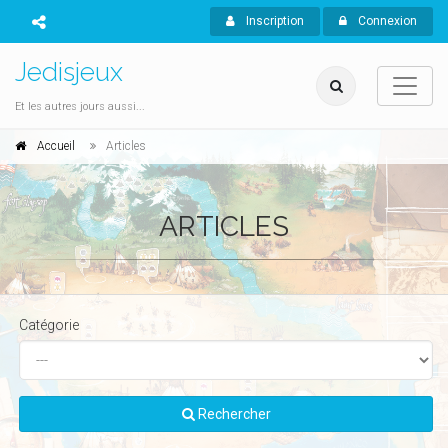
Inscription
Connexion
Jedisjeux
Et les autres jours aussi...
Accueil
Articles
ARTICLES
Catégorie
Rechercher