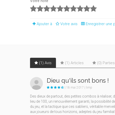
Votre note
Ajouter à
Votre avis
Enregistrer une p
(1) Avis
(1) Articles
(0) Partie
Dieu qu'ils sont bons !
| 18 mai 2017 | limp
Des dieux de partout, des petites combos à réaliser, 
lieu de 100, un renouvèlement garanti, la possibilité d
du jeu, et la tactique que ces sabliers, véritable mervei
aux joueurs de tous horizons, adeptes du jeu familial