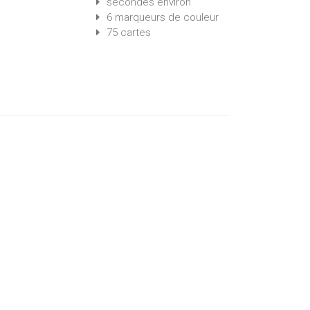
secondes environ
6 marqueurs de couleur
75 cartes