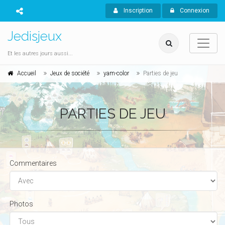
Inscription
Connexion
Jedisjeux
Et les autres jours aussi...
Accueil
Jeux de société
yam-color
Parties de jeu
PARTIES DE JEU
Commentaires
Photos