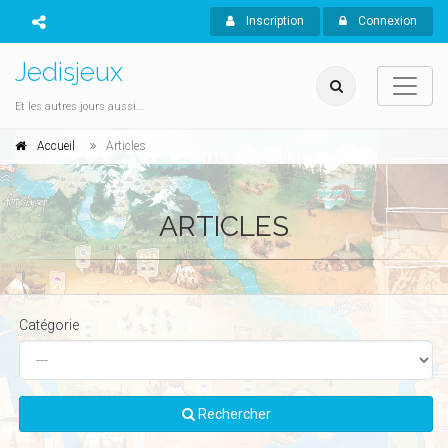
Inscription
Connexion
Jedisjeux
Et les autres jours aussi...
Accueil
Articles
ARTICLES
Catégorie
Rechercher