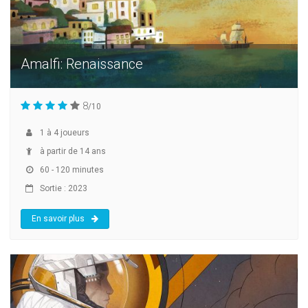
Amalfi: Renaissance
8
/10
1
à
4
joueurs
à partir de 14 ans
60 - 120 minutes
Sortie : 2023
En savoir plus