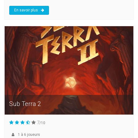
En savoir plus
Sub Terra 2
7
/10
1
à
6
joueurs