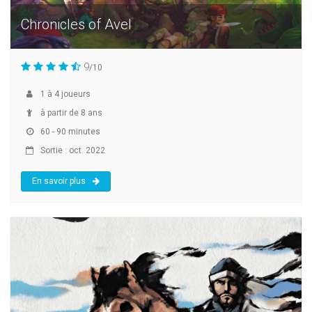
Chronicles of Avel
9
/10
1
à
4
joueurs
à partir de 8 ans
60 - 90 minutes
Sortie : oct. 2022
En savoir plus