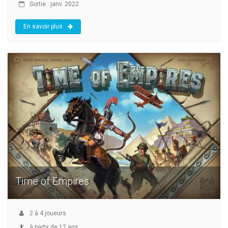
Sortie : janv. 2022
En savoir plus
Time of Empires
2
à
4
joueurs
à partir de 12 ans