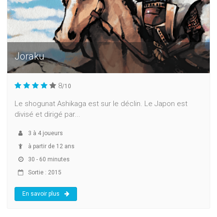
Joraku
8
/10
Le shogunat Ashikaga est sur le déclin. Le Japon est
divisé et dirigé par...
3
à
4
joueurs
à partir de 12 ans
30 - 60 minutes
Sortie : 2015
En savoir plus