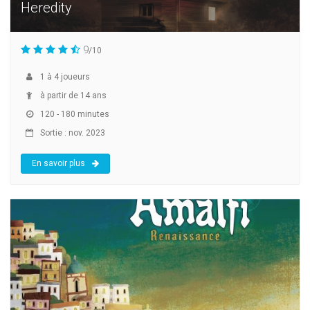
Heredity
9
/10
1
à
4
joueurs
à partir de 14 ans
120 - 180 minutes
Sortie : nov. 2023
En savoir plus