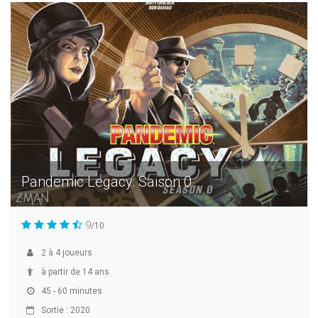
Pandemic Legacy: Saison 0
9
/10
2
à
4
joueurs
à partir de 14 ans
45 - 60 minutes
Sortie : 2020