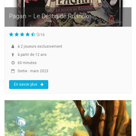
Pagan – Le Destin de Roanoke
9
/10
à
2
joueurs exclusivement
à partir de 12 ans
60 minutes
Sortie : mars 2023
En savoir plus