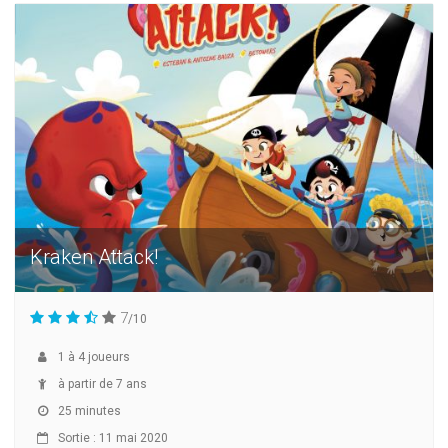
Kraken Attack!
7
/10
1
à
4
joueurs
à partir de 7 ans
25 minutes
Sortie : 11 mai 2020