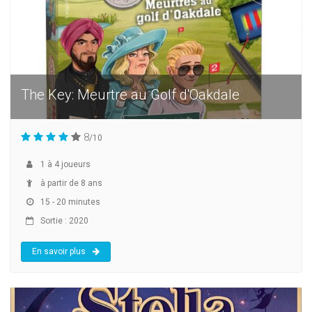
The Key: Meurtre au Golf d'Oakdale
8
/10
1
à
4
joueurs
à partir de 8 ans
15 - 20 minutes
Sortie : 2020
En savoir plus