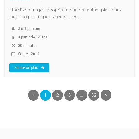
TEAM3 est un jeu coopératif qui fera autant plaisir aux
joueurs qu'aux spectateurs ! Les...
3
à
6
joueurs
à partir de 14 ans
30 minutes
Sortie : 2019
En savoir plus
(current)
Précédent
1
2
3
…
32
Suivant