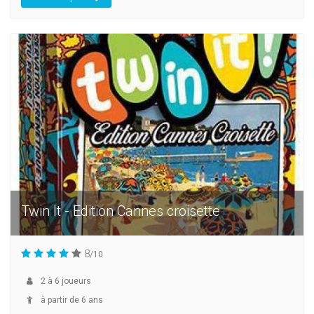
Twin It - Edition Cannes croisette
8
/10
2
à
6
joueurs
à partir de 6 ans