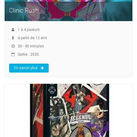
Clinic Rush
1
à
4
joueurs
à partir de 12 ans
30 - 45 minutes
Sortie : 2020
En savoir plus