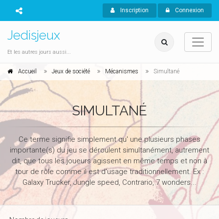
Inscription
Connexion
Jedisjeux
Et les autres jours aussi...
Accueil
Jeux de société
Mécanismes
Simultané
SIMULTANÉ
Ce terme signifie simplement qu' une plusieurs phases
importante(s) du jeu se déroulent simultanément, autrement
dit, que tous les joueurs agissent en même temps et non à
tour de rôle comme il est d'usage traditionnellement. Ex :
Galaxy Trucker, Jungle speed, Contrario, 7 wonders...