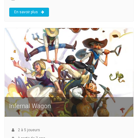
En savoir plus
Infernal Wagon
2
à
5
joueurs