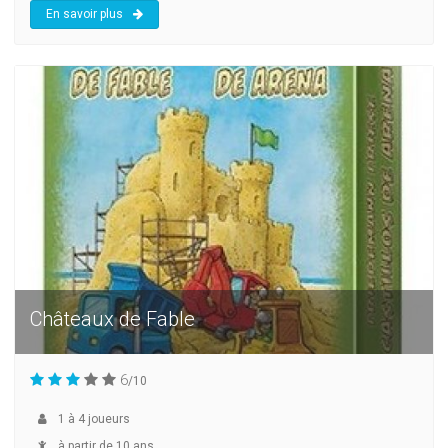
En savoir plus
Châteaux de Fable
6
/10
1
à
4
joueurs
à partir de 10 ans