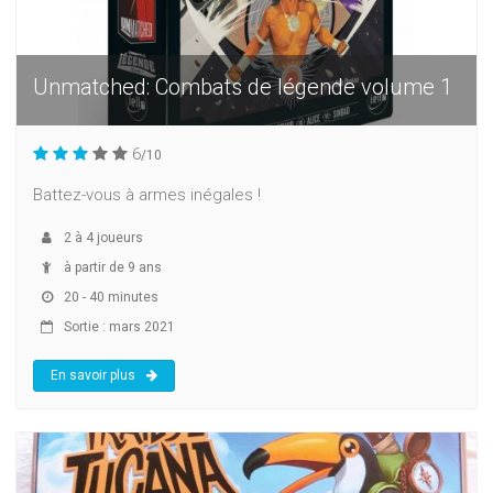
Unmatched: Combats de légende volume 1
6
/10
Battez-vous à armes inégales !
2
à
4
joueurs
à partir de 9 ans
20 - 40 minutes
Sortie : mars 2021
En savoir plus