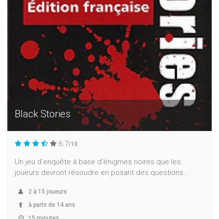
Black Stories
6.7
/10
Un jeu d'enquête à base d'énigmes noires que les
joueurs devront résoudre en posant des questions...
2
à
15
joueurs
à partir de 14 ans
15 minutes