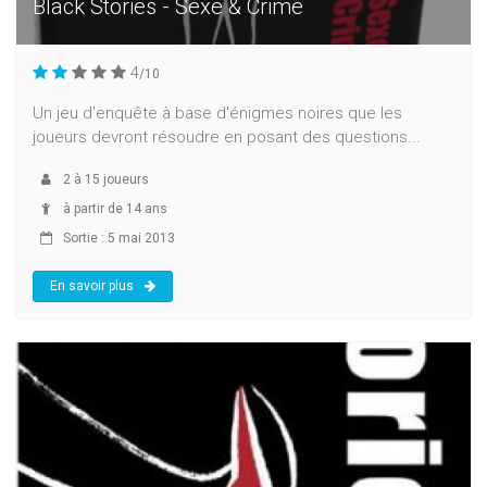
Black Stories - Sexe & Crime
4
/10
Un jeu d'enquête à base d'énigmes noires que les
joueurs devront résoudre en posant des questions...
2
à
15
joueurs
à partir de 14 ans
Sortie : 5 mai 2013
En savoir plus