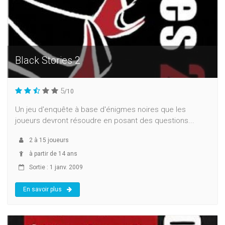
Black Stories 2
5
/10
Un jeu d'enquête à base d'énigmes noires que les
joueurs devront résoudre en posant des questions...
2
à
15
joueurs
à partir de 14 ans
Sortie : 1 janv. 2009
En savoir plus