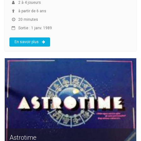
2
à
4
joueurs
à partir de 6 ans
20 minutes
Sortie : 1 janv. 1989
En savoir plus
Astrotime