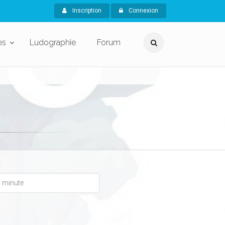
Inscription
Connexion
es
Ludographie
Forum
x