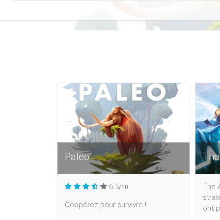
Paleo
The
6.5
The A
/10
strat
Coopérez pour survivre !
ont p