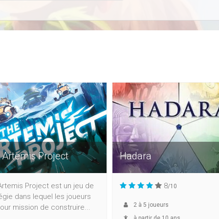
 Artemis Project
Hadara
rtemis Project est un jeu de
8
/10
égie dans lequel les joueurs
2
à
5
joueurs
our mission de construire...
à partir de 10 ans