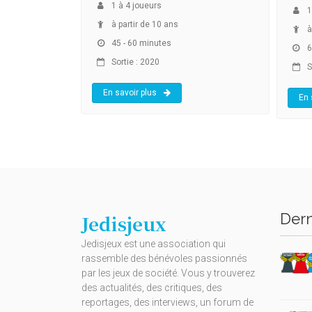
1
à
4
joueurs
1
à partir de 10 ans
à
45 - 60 minutes
6
Sortie : 2020
S
En savoir plus
En 
Dern
Jedisjeux
Jedisjeux est une association qui
rassemble des bénévoles passionnés
par les jeux de société. Vous y trouverez
des actualités, des critiques, des
reportages, des interviews, un forum de