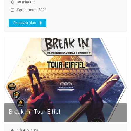
30 minutes
Sortie : mars 2023
En savoir plus
Break In : Tour Eiffel
1
à
4
joueurs