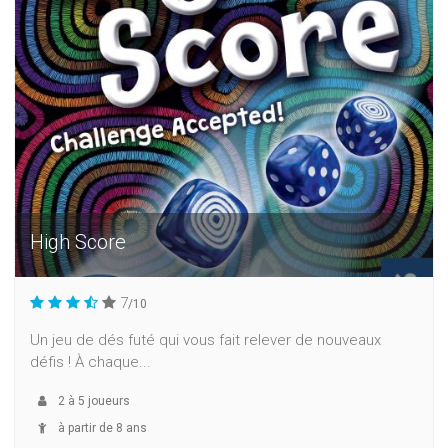
High Score
7
/10
Un jeu de dés futé qui vous fait relever de nouveaux
défis ! À chaque...
2
à
5
joueurs
à partir de 8 ans