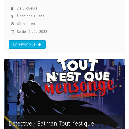
2
à
6
joueurs
à partir de 10 ans
40 minutes
Sortie : 2 déc. 2022
En savoir plus
Detective - Batman Tout n'est que