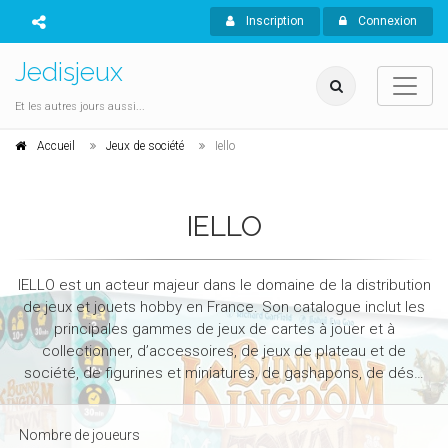
Inscription
Connexion
Jedisjeux
Et les autres jours aussi...
Accueil
Jeux de société
Iello
IELLO
IELLO est un acteur majeur dans le domaine de la distribution
de jeux et jouets hobby en France. Son catalogue inclut les
principales gammes de jeux de cartes à jouer et à
collectionner, d’accessoires, de jeux de plateau et de
société, de figurines et miniatures, de gashapons, de dés…
Nombre de joueurs