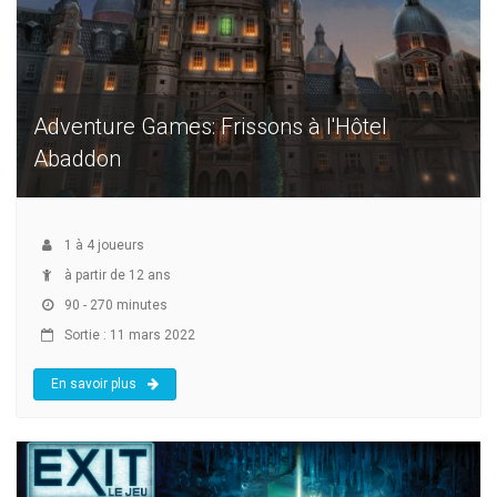
Adventure Games: Frissons à l'Hôtel
Abaddon
1
à
4
joueurs
à partir de 12 ans
90 - 270 minutes
Sortie : 11 mars 2022
En savoir plus