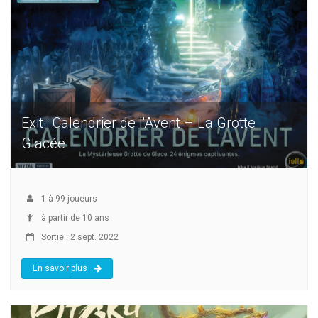
Exit : Calendrier de l'Avent – La Grotte
Glacée
1
à
99
joueurs
à partir de 10 ans
Sortie : 2 sept. 2022
En savoir plus