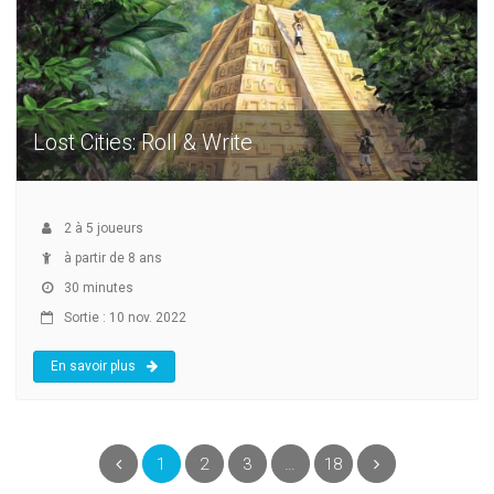
Lost Cities: Roll & Write
2
à
5
joueurs
à partir de 8 ans
30 minutes
Sortie : 10 nov. 2022
En savoir plus
(current)
Précédent
1
2
3
…
18
Suivant