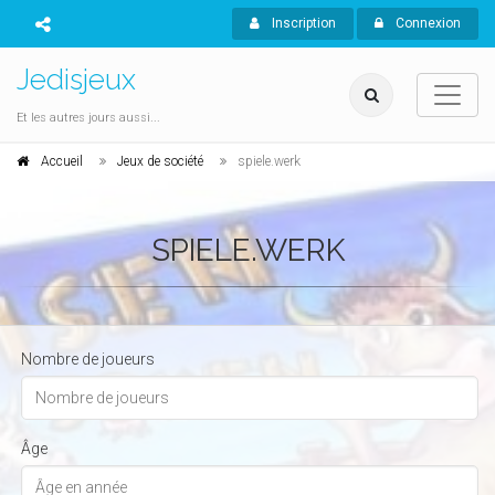
Inscription
Connexion
Jedisjeux
Et les autres jours aussi...
Accueil
Jeux de société
spiele.werk
SPIELE.WERK
Nombre de joueurs
Âge