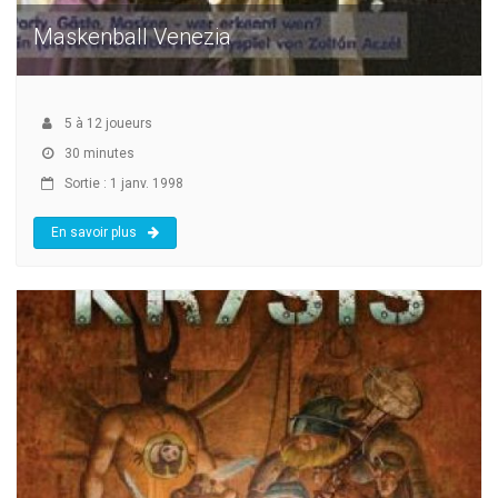
Maskenball Venezia
5
à
12
joueurs
30 minutes
Sortie : 1 janv. 1998
En savoir plus