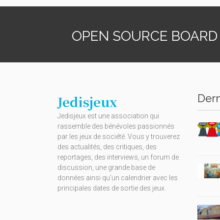
OPEN SOURCE BOARD
Dern
Jedisjeux
Jedisjeux est une association qui
rassemble des bénévoles passionnés
par les jeux de société. Vous y trouverez
des actualités, des critiques, des
reportages, des interviews, un forum de
discussion, une grande base de
données ainsi qu’un calendrier avec les
principales dates de sortie des jeux.