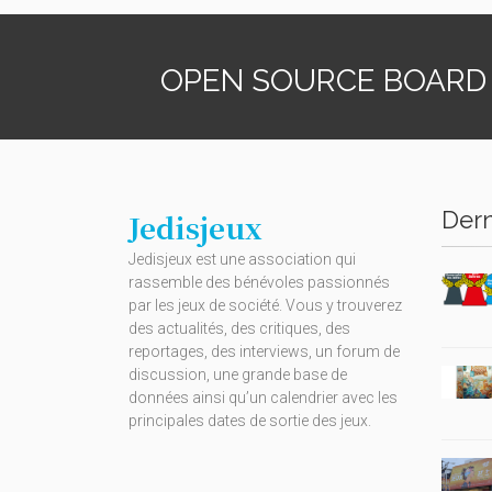
OPEN SOURCE BOARD
Dern
Jedisjeux
Jedisjeux est une association qui
rassemble des bénévoles passionnés
par les jeux de société. Vous y trouverez
des actualités, des critiques, des
reportages, des interviews, un forum de
discussion, une grande base de
données ainsi qu’un calendrier avec les
principales dates de sortie des jeux.