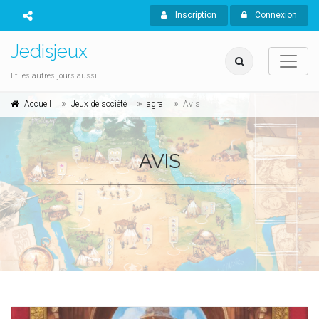
Inscription
Connexion
Jedisjeux
Et les autres jours aussi...
Accueil
Jeux de société
agra
Avis
AVIS