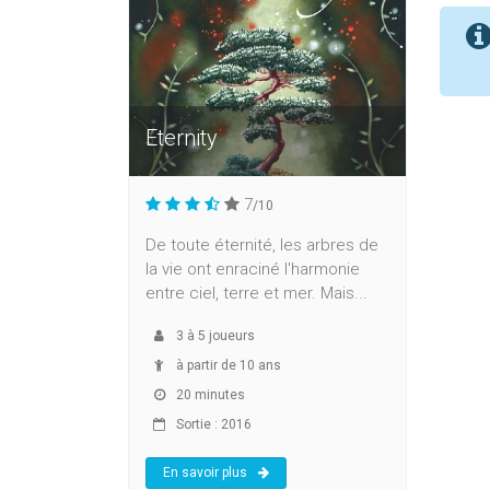
Eternity
7
/10
De toute éternité, les arbres de
la vie ont enraciné l'harmonie
entre ciel, terre et mer. Mais...
3
à
5
joueurs
à partir de 10 ans
20 minutes
Sortie : 2016
En savoir plus