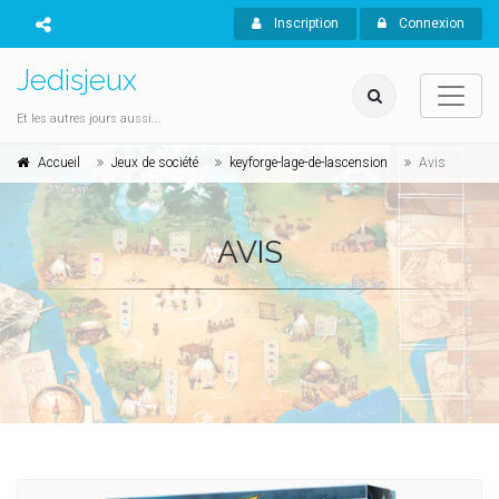
Inscription
Connexion
Jedisjeux
Et les autres jours aussi...
Accueil
Jeux de société
keyforge-lage-de-lascension
Avis
AVIS