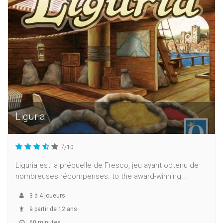
Liguria
7
/10
Liguria est la préquelle de Fresco, jeu ayant obtenu de
nombreuses récompenses. to the award-winning...
3
à
4
joueurs
à partir de 12 ans
60 minutes