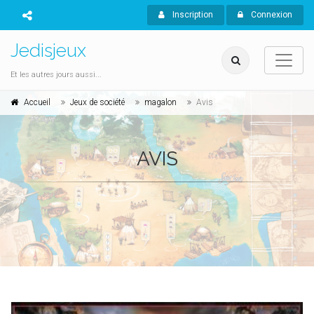
Inscription
Connexion
Jedisjeux
Et les autres jours aussi...
Accueil
Jeux de société
magalon
Avis
AVIS