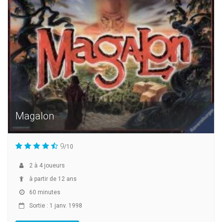
Magalon
9
/10
2
à
4
joueurs
à partir de 12 ans
60 minutes
Sortie : 1 janv. 1998