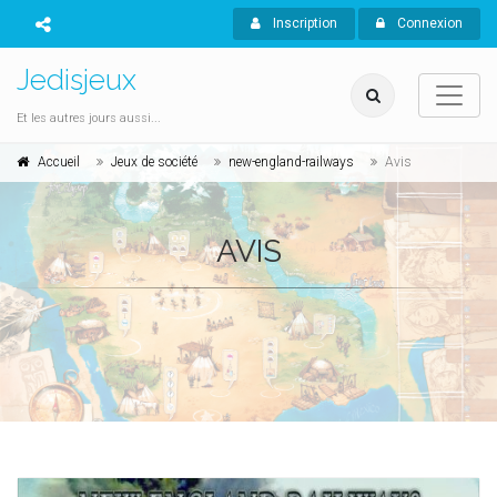
Inscription
Connexion
Jedisjeux
Et les autres jours aussi...
Accueil
Jeux de société
new-england-railways
Avis
AVIS