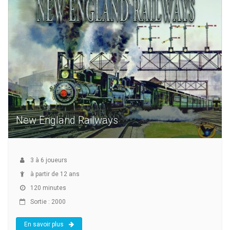
New England Railways
3
à
6
joueurs
à partir de 12 ans
120 minutes
Sortie : 2000
En savoir plus