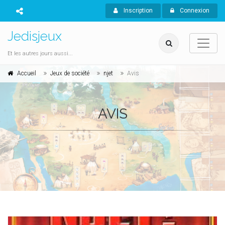
Inscription
Connexion
Jedisjeux
Et les autres jours aussi...
Accueil
Jeux de société
njet
Avis
AVIS