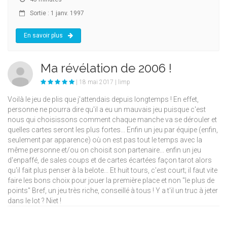
Sortie : 1 janv. 1997
En savoir plus
Ma révélation de 2006 !
| 18 mai 2017 | limp
Voilà le jeu de plis que j'attendais depuis longtemps ! En effet,
personne ne pourra dire qu'il a eu un mauvais jeu puisque c'est
nous qui choisissons comment chaque manche va se dérouler et
quelles cartes seront les plus fortes... Enfin un jeu par équipe (enfin,
seulement par apparence) où on est pas tout le temps avec la
même personne et/ou on choisit son partenaire... enfin un jeu
d'enpaffé, de sales coups et de cartes écartées façon tarot alors
qu'il fait plus penser à la belote... Et huit tours, c'est court; il faut vite
faire les bons choix pour jouer la première place et non "le plus de
points" Bref, un jeu très riche, conseillé à tous ! Y a t'il un truc à jeter
dans le lot ? Niet !