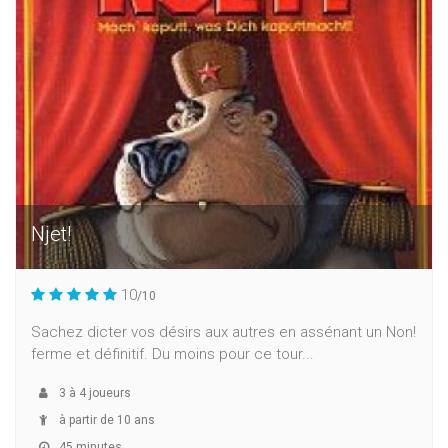
Njet!
10
/10
Sachez dicter vos désirs aux autres en assénant un Non!
ferme et définitif. Du moins pour ce tour...
3
à
4
joueurs
à partir de 10 ans
45 minutes