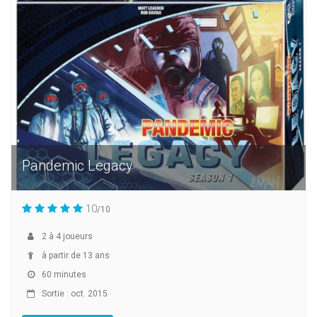
Pandemic Legacy
10
/10
2
à
4
joueurs
à partir de 13 ans
60 minutes
Sortie : oct. 2015