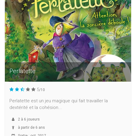
Perlatette
5
/10
Perlatette est un jeu magique qui fait travailler la
dextérité et la cohésion...
2
à
6
joueurs
à partir de 6 ans
Sortie : oct. 2017