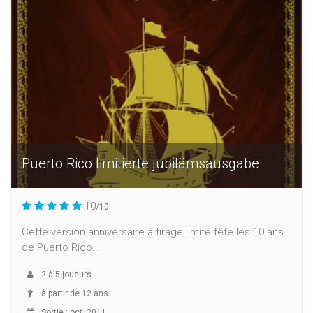
Puerto Rico limitierte jubilämsausgabe
10
/10
Cette version anniversaire à tirage limité fête les 10 ans
de Puerto Rico...
2
à
5
joueurs
à partir de 12 ans
Sortie : oct. 2011