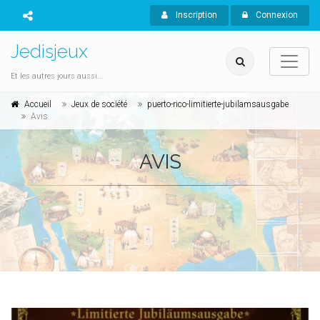
Inscription
Connexion
Jedisjeux
Et les autres jours aussi...
Accueil
Jeux de société
puerto-rico-limitierte-jubilamsausgabe
Avis
AVIS