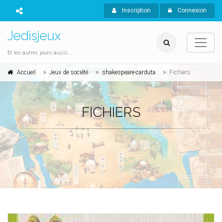
Inscription
Connexion
Jedisjeux
Et les autres jours aussi...
Accueil
Jeux de société
shakespeare-carduta
Fichiers
FICHIERS