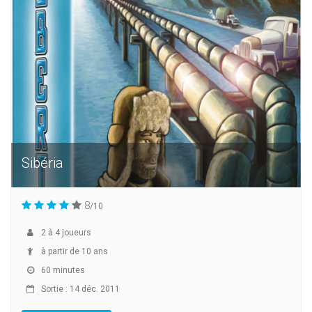
Sibéria
8
/10
2
à
4
joueurs
à partir de 10 ans
60 minutes
Sortie : 14 déc. 2011