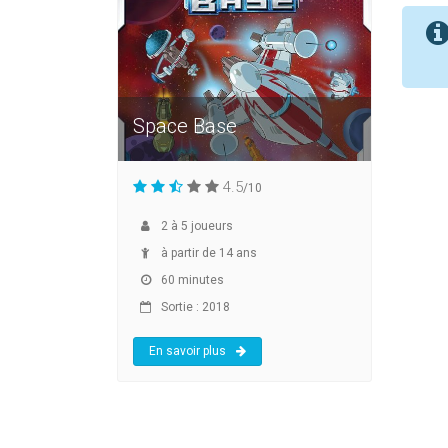
Space Base
4.5
/10
2
à
5
joueurs
à partir de 14 ans
60 minutes
Sortie : 2018
En savoir plus