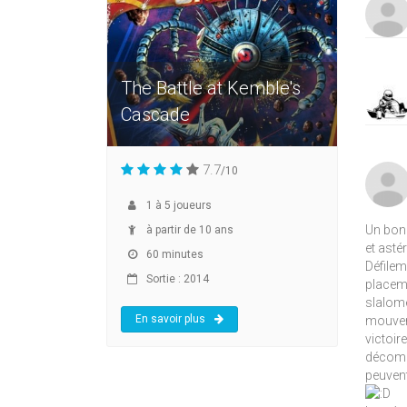
The Battle at Kemble's
Cascade
7.7
/10
1
à
5
joueurs
Un bon 
à partir de 10 ans
et asté
60 minutes
Défilem
Sortie : 2014
placeme
slalome
En savoir plus
mouveme
victoir
décompt
peuvent