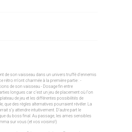
nt de son vaisseau dans un univers truffé d'ennemis
 rétro m'ont charmée à la première partie : -
tions de son vaisseau - Dosage fin entre
ties longues car c'est un jeu de placement où l'on
ateau de jeu et les différentes possibilités de
, que des règles alternatives pourraient révéler. La
ait s'y attendre intuitivement. D'autre part le
aque du boss final. Au passage, les ames sensibles
amma sur vous (et vos voisins!)