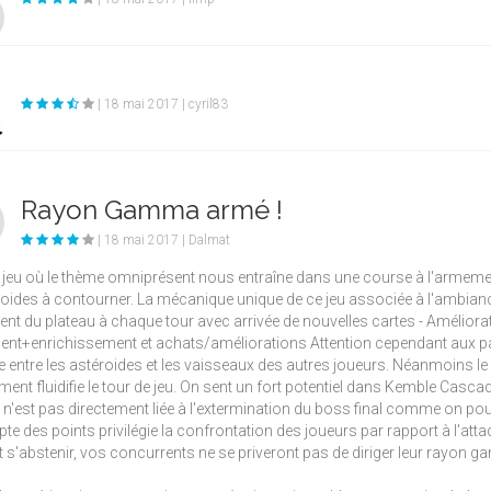
| 18 mai 2017 | cyril83
Rayon Gamma armé !
| 18 mai 2017 | Dalmat
jeu où le thème omniprésent nous entraîne dans une course à l'armeme
roides à contourner. La mécanique unique de ce jeu associée à l'ambiance
ent du plateau à chaque tour avec arrivée de nouvelles cartes - Améliora
nt+enrichissement et achats/améliorations Attention cependant aux par
 entre les astéroides et les vaisseaux des autres joueurs. Néanmoins le pl
nt fluidifie le tour de jeu. On sent un fort potentiel dans Kemble Cascade
e n'est pas directement liée à l'extermination du boss final comme on pourr
e des points privilégie la confrontation des joueurs par rapport à l'att
 s'abstenir, vos concurrents ne se priveront pas de diriger leur rayon g