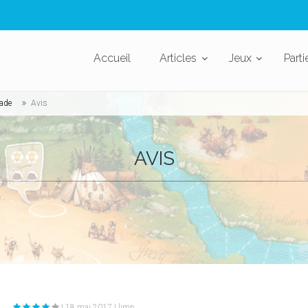
Accueil
Articles
Jeux
Parti
cade
Avis
AVIS
| 18 mai 2017 | limp