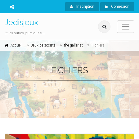
Inscription
Connexion
Jedisjeux
Et les autres jours aussi...
Accueil
Jeux de société
the-gallerist
Fichiers
FICHIERS