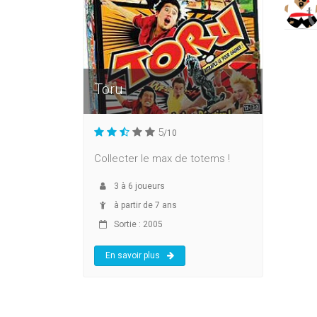
Toru
5
/10
Collecter le max de totems !
3
à
6
joueurs
à partir de 7 ans
Sortie : 2005
En savoir plus