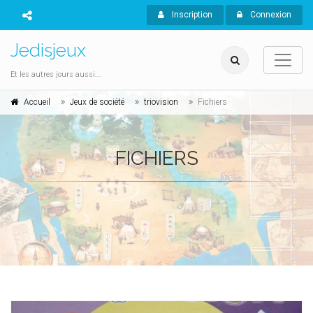
Inscription
Connexion
Jedisjeux
Et les autres jours aussi...
Accueil
Jeux de société
triovision
Fichiers
FICHIERS