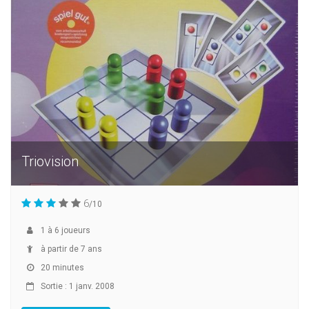
Triovision
6
/10
1
à
6
joueurs
à partir de 7 ans
20 minutes
Sortie : 1 janv. 2008