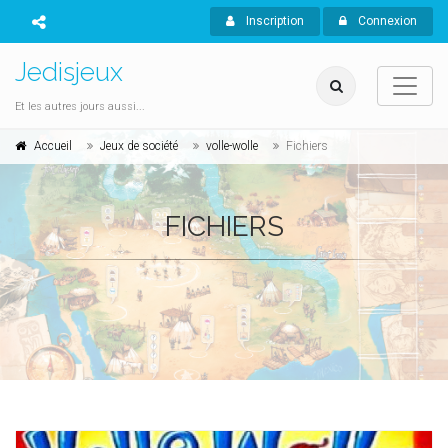
Inscription
Connexion
Jedisjeux
Et les autres jours aussi...
Accueil
Jeux de société
volle-wolle
Fichiers
FICHIERS