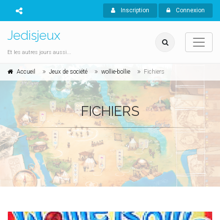
Inscription
Connexion
Jedisjeux
Et les autres jours aussi...
Accueil
Jeux de société
wollie-bollie
Fichiers
FICHIERS