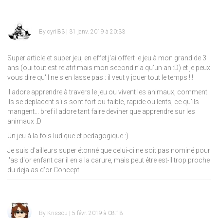
By
cyril83
| 31 janv. 2019 à 20:33
Super article et super jeu, en effet j'ai offert le jeu à mon grand de 3
ans (oui tout est relatif mais mon second n'a qu'un an :D) et je peux
vous dire qu'il ne s'en lasse pas : il veut y jouer tout le temps !!!
Il adore apprendre à travers le jeu ou vivent les animaux, comment
ils se deplacent s'ils sont fort ou faible, rapide ou lents, ce qu'ils
mangent... bref il adore tant faire deviner que apprendre sur les
animaux :D
Un jeu à la fois ludique et pedagogique :)
Je suis d'ailleurs super étonné que celui-ci ne soit pas nominé pour
l'as d'or enfant car il en a la carure, mais peut être est-il trop proche
du deja as d'or Concept...
By
Krissou
| 5 févr. 2019 à 08:18