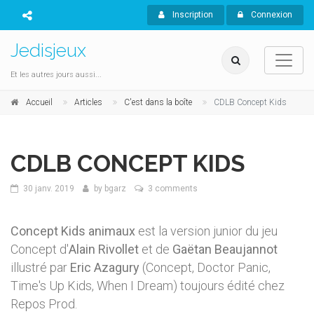
Inscription
Connexion
Jedisjeux
Et les autres jours aussi...
Accueil
Articles
C'est dans la boîte
CDLB Concept Kids
CDLB CONCEPT KIDS
30 janv. 2019
by
bgarz
3 comments
Concept Kids animaux
est la version junior du jeu
Concept d'
Alain Rivollet
et de
Gaëtan Beaujannot
illustré par
Eric Azagury
(Concept, Doctor Panic,
Time's Up Kids, When I Dream) toujours édité chez
Repos Prod.