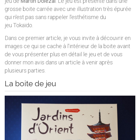
jeu de
Martin Dolezal
. Le jeu est présenté dans une
grosse boite carrée avec une illustration très épurée
qui n'est pas sans rappeler l'esthétisme du
jeu Tokaïdo.
Dans ce premier article, je vous invite à découvrir en
images ce qui se cache à l'intérieur de la boite avant
de vous présenter plus en détail le jeu et de vous
donner mon avis dans un article à venir après
plusieurs parties.
La boite de jeu