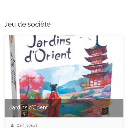
Jeu de société
Jardins d'Orient
2
à
4
joueurs