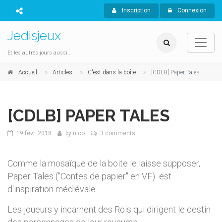
Inscription
Connexion
Jedisjeux
Et les autres jours aussi...
Accueil
Articles
C'est dans la boîte
[CDLB] Paper Tales
[CDLB] PAPER TALES
19 févr. 2018
by
nico
3 comments
Comme la mosaïque de la boite le laisse supposer,
Paper Tales ("Contes de papier" en VF) est
d'inspiration médiévale.
Les joueurs y incarnent des Rois qui dirigent le destin