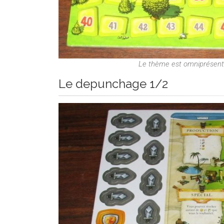
Le thème est omniprésent s
Le depunchage 1/2