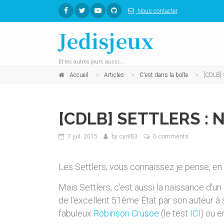
Nous contacter
Jedisjeux
Et les autres jours aussi...
Accueil
Articles
C'est dans la boîte
[CDLB] 
[CDLB] SETTLERS : 
7 juil. 2015
by
cyril83
0 comments
Les Settlers, vous connaissez je pense, en 
Mais Settlers, c'est aussi la naissance d'un
de l'excellent 51ème État par son auteur 
fabuleux
Robinson Crusoe
(le test
ICI
) ou 