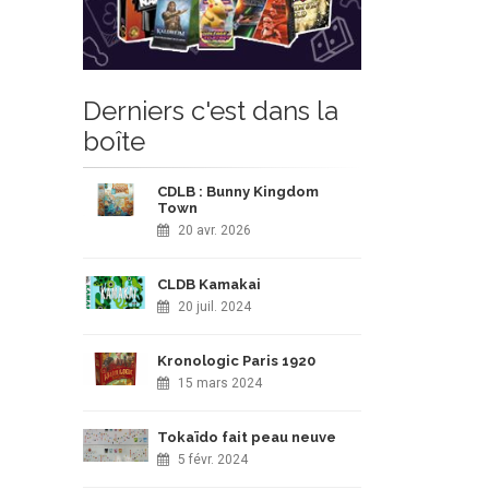
Derniers c'est dans la
boîte
CDLB : Bunny Kingdom
Town
20 avr. 2026
CLDB Kamakai
20 juil. 2024
Kronologic Paris 1920
15 mars 2024
Tokaïdo fait peau neuve
5 févr. 2024