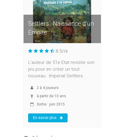
Settlers : Naissance d'un
Empire
8.5
/10
L'auteur de 51e Etat revisite son
jeu pour en créer un tout
nouveau : Imperial Settlers.
2
à
4
joueurs
à partir de 10 ans
Sortie : juin 2015
En savoir plus