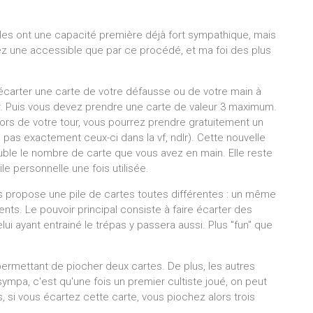
lles ont une capacité première déjà fort sympathique, mais
rez une accessible que par ce procédé, et ma foi des plus
écarter une carte de votre défausse ou de votre main à
or. Puis vous devez prendre une carte de valeur 3 maximum.
lors de votre tour, vous pourrez prendre gratuitement un
pas exactement ceux-ci dans la vf, ndlr). Cette nouvelle
uble le nombre de carte que vous avez en main. Elle reste
e personnelle une fois utilisée.
 propose une pile de cartes toutes différentes : un même
ents. Le pouvoir principal consiste à faire écarter des
elui ayant entrainé le trépas y passera aussi. Plus "fun" que
permettant de piocher deux cartes. De plus, les autres
sympa, c'est qu'une fois un premier cultiste joué, on peut
, si vous écartez cette carte, vous piochez alors trois