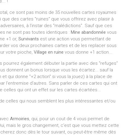
... !
total, ce sont pas moins de 35 nouvelles cartes royaumes
i que des cartes "ruines" que vous offrirez avec plaisir à
adversaires, à l'instar des "malédictions". Sauf que ces
tes ne sont pas toutes identiques :
Mine abandonnée
vous
ne +1 or,
Survivants
est une action vous permettant de
arder vos deux prochaines cartes et de les replacer sous
sur votre pioche,
Village en ruine
vous donne +1 action...
s pourrez également débuter la partie avec des "refuges"
ous donnent un bonus lorsque vous les écartez... sauf la
et qui donne "+2 action" si vous la jouez) à la place de
ar l'entremise d'autres. Sans parler de ces cartes qui ont
 celles qui ont un effet sur les cartes écartées...
 de celles qui nous semblent les plus intéressantes et/ou
 avec
Armoiries
, qui, pour un cout de 4 vous permet de
Oui, mais le gros changement, c'est que vous mettez cette
ocherez donc dès le tour suivant, ou peut-être même dès