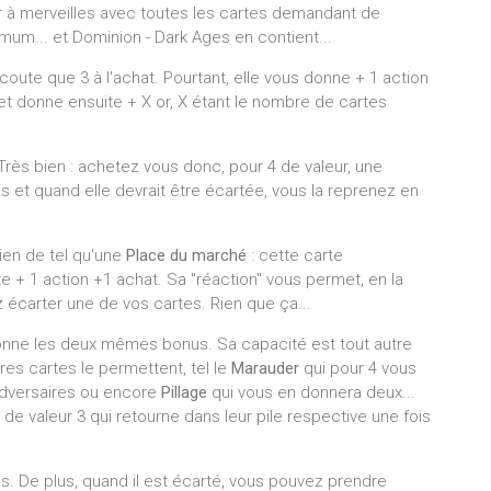
ler à merveilles avec toutes les cartes demandant de
mum... et Dominion - Dark Ages en contient...
coute que 3 à l'achat. Pourtant, elle vous donne + 1 action
et donne ensuite + X or, X étant le nombre de cartes
Très bien : achetez vous donc, pour 4 de valeur, une
ns et quand elle devrait être écartée, vous la reprenez en
rien de tel qu'une
Place du marché
: cette carte
e + 1 action +1 achat. Sa "réaction" vous permet, en la
 écarter une de vos cartes. Rien que ça...
onne les deux mêmes bonus. Sa capacité est tout autre
res cartes le permettent, tel le
Marauder
qui pour 4 vous
 adversaires ou encore
Pillage
qui vous en donnera deux...
de valeur 3 qui retourne dans leur pile respective une fois
es. De plus, quand il est écarté, vous pouvez prendre