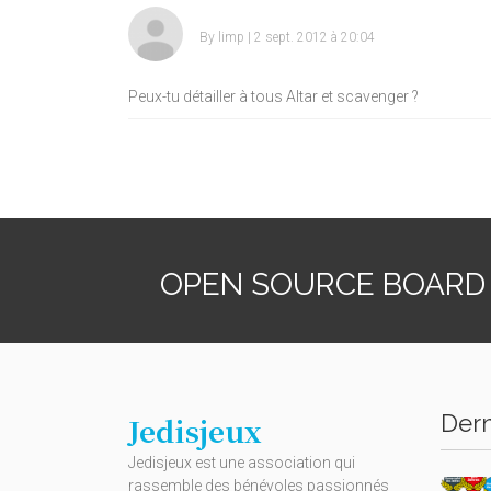
By
limp
| 2 sept. 2012 à 20:04
Peux-tu détailler à tous Altar et scavenger ?
OPEN SOURCE BOARD
Dern
Jedisjeux
Jedisjeux est une association qui
rassemble des bénévoles passionnés