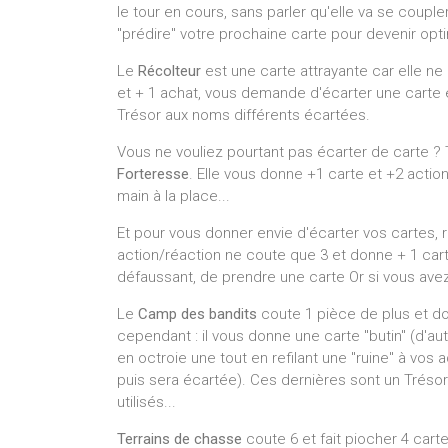
le tour en cours, sans parler qu'elle va se coup
"prédire" votre prochaine carte pour devenir opti
Le
Récolteur
est une carte attrayante car elle ne 
et + 1 achat, vous demande d'écarter une carte 
Trésor aux noms différents écartées.
Vous ne vouliez pourtant pas écarter de carte ? 
Forteresse
. Elle vous donne +1 carte et +2 actio
main à la place...
Et pour vous donner envie d'écarter vos cartes, 
action/réaction ne coute que 3 et donne + 1 cart
défaussant, de prendre une carte Or si vous avez
Le
Camp des bandits
coute 1 pièce de plus et d
cependant : il vous donne une carte "butin" (d'aut
en octroie une tout en refilant une "ruine" à vos
puis sera écartée). Ces dernières sont un Trésor 
utilisés...
Terrains de chasse
coute 6 et fait piocher 4 cart