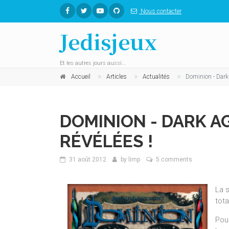
Nous contacter
Jedisjeux
Et les autres jours aussi...
Accueil
Articles
Actualités
Dominion - Dark 
DOMINION - DARK AG
RÉVÉLÉES !
31 août 2012
by
limp
5 comments
La 
tot
Pour