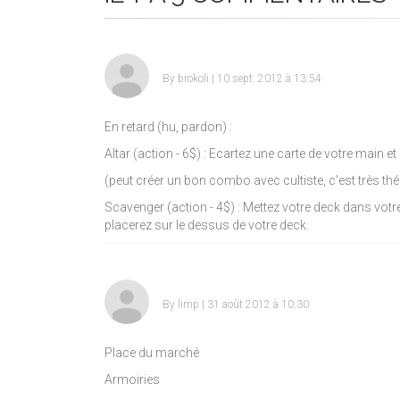
By
brokoli
| 10 sept. 2012 à 13:54
En retard (hu, pardon) :
Altar (action - 6$) : Ecartez une carte de votre main 
(peut créer un bon combo avec cultiste, c'est très th
Scavenger (action - 4$) : Mettez votre deck dans vot
placerez sur le dessus de votre deck.
By
limp
| 31 août 2012 à 10:30
Place du marché
Armoiries