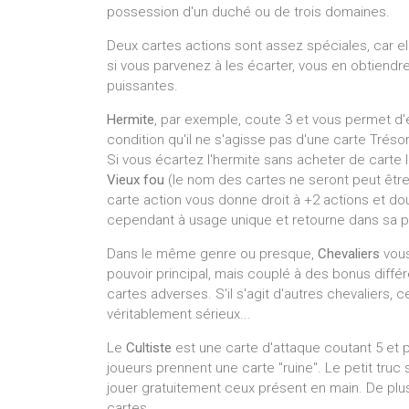
possession d'un duché ou de trois domaines.
Deux cartes actions sont assez spéciales, car e
si vous parvenez à les écarter, vous en obtiend
puissantes.
Hermite
, par exemple, coute 3 et vous permet d'
condition qu'il ne s'agisse pas d'une carte Trés
Si vous écartez l'hermite sans acheter de carte 
Vieux fou
(le nom des cartes ne seront peut être 
carte action vous donne droit à +2 actions et do
cependant à usage unique et retourne dans sa pil
Dans le même genre ou presque,
Chevaliers
vous
pouvoir principal, mais couplé à des bonus différ
cartes adverses. S'il s'agit d'autres chevaliers, c
véritablement sérieux...
Le
Cultiste
est une carte d'attaque coutant 5 et 
joueurs prennent une carte "ruine". Le petit truc 
jouer gratuitement ceux présent en main. De plus
cartes...