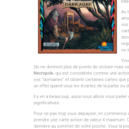
base
Au 
ains
vos 
car
don
reg
ou 
Vou
(ils ne donnent plus de points de victoire mais v
Nécropole
, qui est considérée comme une action 
vos "domaines" et obtenir certaines cartes que p
un effet quand vous les écartez de la partie ou de
Il y en a beaucoup, aussi nous allons vous parler
significatives.
Pour ne pas trop vous dépayser, on commence
prendre une carte action de valeur 4 maximum. 
dernière au sommet de votre pioche. Vous la pi