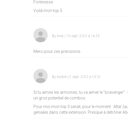
Forteresse
Voilà mon top 3...
By
limp
| 10 sept. 2012 à 14:25
Merci pour ces précisions...
By
brokoli
| 2 sept. 2012 à 13:31
Si tu aimes les armoiries, tu va aimer le "scavenger" 
un gros potentiel de combos.
Pour moi mon top 3 serait, pour le moment : Altar (au
géniales dans cette extension. Presque à détrôner Ab