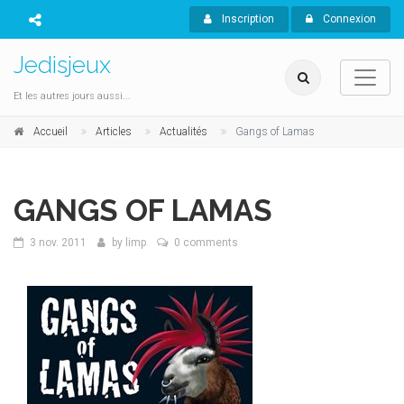
Inscription
Connexion
Jedisjeux
Et les autres jours aussi...
Accueil
Articles
Actualités
Gangs of Lamas
GANGS OF LAMAS
3 nov. 2011
by
limp
0 comments