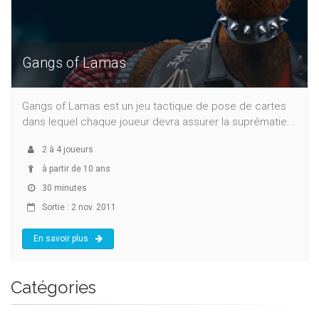
Gangs of Lamas
Gangs of Lamas est un jeu tactique de pose de cartes
dans lequel chaque joueur devra assurer la suprématie...
2
à
4
joueurs
à partir de 10 ans
30 minutes
Sortie : 2 nov. 2011
En savoir plus
Catégories