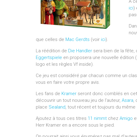
A ce
ici
)
pa
Dan
nou
que celles de
Mac Gerdts
(voir
ici
).
La réédition de
Die Handler
sera bien de la fête
Eggertspiele
en proposera une nouvelle édition (
logo et les règles Vf inside).
Ce jeu est considéré par chacun comme un classi
vous en faire votre propre avis.
Les fans de
Kramer
seront donc comblés en cett
découvrir un tout nouveau jeu de l'auteur,
Asara
,
place
Sealand
, tout récent et toujours du même 
Ajoutez à tous ces titres
11 nimmt
chez
Amigo
et
Herr Kramer en a encore sous le pied.
On pourrait ainsi vous énumérez pas mal d'auteur