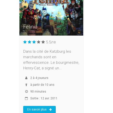
Felinia
5.5
/10
Dans la cité de Katzburg les
marchands sont en
effervescence. Le bourgmestre,
Henry-Cat, a signé un...
2
à
4
joueurs
à partir de 10 ans
90 minutes
Sortie : 12 avr. 2011
En savoir plus