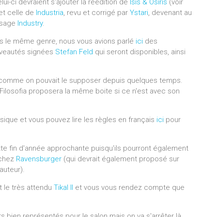
lui-ci devraient s'ajouter la réédition de
Isis & Osiris
(voir
 et celle de
Industria
, revu et corrigé par
Ystari
, devenant au
ssage
Industry
.
s le même genre, nous vous avions parlé
ici
des
veautés signées
Stefan Feld
qui seront disponibles, ainsi
, comme on pouvait le supposer depuis quelques temps.
Filosofia proposera la même boite si ce n'est avec son
que et vous pouvez lire les règles en français
ici
pour
e fin d'année approchante puisqu'ils pourront également
 chez
Ravensburger
(qui devrait également proposé sur
auteur).
 le très attendu
Tikal II
et vous vous rendez compte que
s bien représentés pour le salon mais on va s'arrêter là