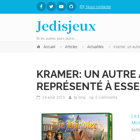
Nous contacter
Jedisjeux
Et les autres jours aussi...
Accueil
Articles
Actualités
Kramer: un autre
KRAMER: UN AUTRE 
REPRÉSENTÉ À ESS
24 août 2010
by
limp
0 comments
La 
Mic
lis