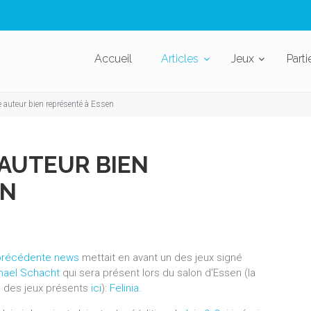
Accueil
Articles
Jeux
Parti
 auteur bien représenté à Essen
AUTEUR BIEN
EN
précédente news
mettait en avant un des jeux signé
hael Schacht
qui sera présent lors du salon d'Essen (la
te des jeux présents
ici
):
Felinia
.