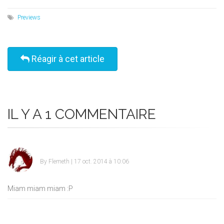
Previews
Réagir à cet article
IL Y A 1 COMMENTAIRE
By
Flemeth
| 17 oct. 2014 à 10:06
Miam miam miam
:P