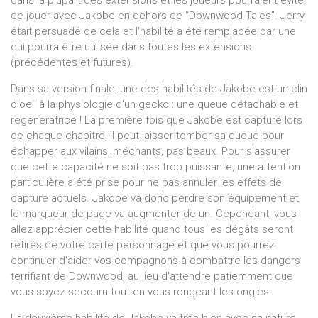
de jouer avec Jakobe en dehors de “Downwood Tales”. Jerry
était persuadé de cela et l'habilité a été remplacée par une
qui pourra être utilisée dans toutes les extensions
(précédentes et futures).
Dans sa version finale, une des habilités de Jakobe est un clin
d'oeil à la physiologie d'un gecko : une queue détachable et
régénératrice ! La première fois que Jakobe est capturé lors
de chaque chapitre, il peut laisser tomber sa queue pour
échapper aux vilains, méchants, pas beaux. Pour s'assurer
que cette capacité ne soit pas trop puissante, une attention
particulière a été prise pour ne pas annuler les effets de
capture actuels. Jakobe va donc perdre son équipement et
le marqueur de page va augmenter de un. Cependant, vous
allez apprécier cette habilité quand tous les dégâts seront
retirés de votre carte personnage et que vous pourrez
continuer d'aider vos compagnons à combattre les dangers
terrifiant de Downwood, au lieu d'attendre patiemment que
vous soyez secouru tout en vous rongeant les ongles.
La deuxième habilité de Jakobe va très bien avec sa nature