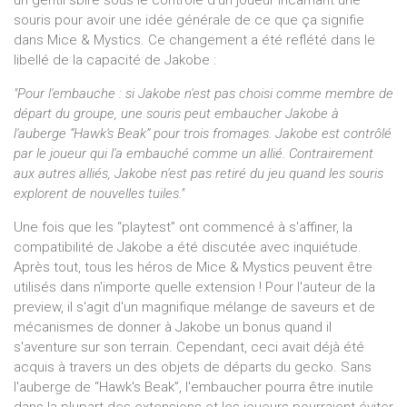
souris pour avoir une idée générale de ce que ça signifie
dans Mice & Mystics. Ce changement a été reflété dans le
libellé de la capacité de Jakobe :
"Pour l'embauche : si Jakobe n'est pas choisi comme membre de
départ du groupe, une souris peut embaucher Jakobe à
l'auberge “Hawk's Beak” pour trois fromages. Jakobe est contrôlé
par le joueur qui l'a embauché comme un allié. Contrairement
aux autres alliés, Jakobe n'est pas retiré du jeu quand les souris
explorent de nouvelles tuiles."
Une fois que les “playtest” ont commencé à s'affiner, la
compatibilité de Jakobe a été discutée avec inquiétude.
Après tout, tous les héros de Mice & Mystics peuvent être
utilisés dans n'importe quelle extension ! Pour l'auteur de la
preview, il s'agit d'un magnifique mélange de saveurs et de
mécanismes de donner à Jakobe un bonus quand il
s'aventure sur son terrain. Cependant, ceci avait déjà été
acquis à travers un des objets de départs du gecko. Sans
l'auberge de “Hawk's Beak”, l'embaucher pourra être inutile
dans la plupart des extensions et les joueurs pourraient éviter