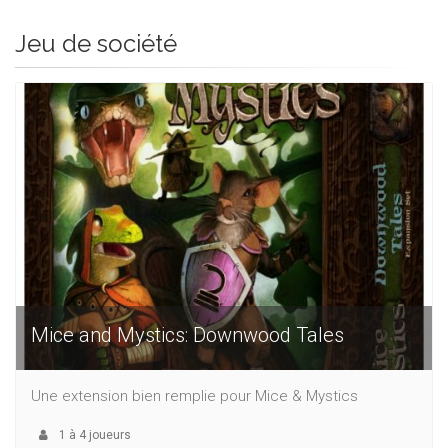
Jeu de société
Mice and Mystics: Downwood Tales
Une extension bien remplie pour Mice & Mystics
1
à
4
joueurs