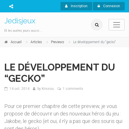
Inscription
Connexion
Jedisjeux
Et les autres jours aussi...
Accueil
Articles
Previews
Le développement du “gecko”
LE DÉVELOPPEMENT DU
“GECKO”
14 oct. 2014
by
Krissou
1 comments
Pour ce premier chapitre de cette preview, je vous
propose de découvrir un des nouveaux héros du jeu :
Jakobe, le gecko (et oui, il n'y a pas que des souris qui
sont des héros)