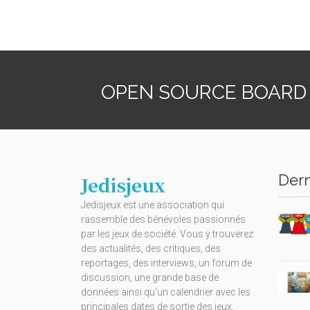
OPEN SOURCE BOARD
Dern
Jedisjeux
Jedisjeux est une association qui
rassemble des bénévoles passionnés
par les jeux de société. Vous y trouverez
des actualités, des critiques, des
reportages, des interviews, un forum de
discussion, une grande base de
données ainsi qu’un calendrier avec les
principales dates de sortie des jeux.