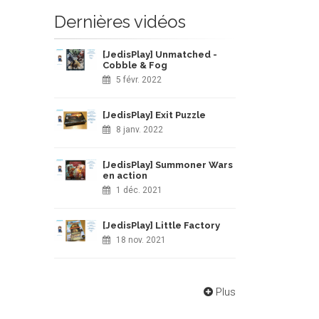
Dernières vidéos
[JedisPlay] Unmatched -
Cobble & Fog
5 févr. 2022
[JedisPlay] Exit Puzzle
8 janv. 2022
[JedisPlay] Summoner Wars
en action
1 déc. 2021
[JedisPlay] Little Factory
18 nov. 2021
Plus