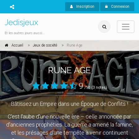
Inscription
Connexion
Jedisjeux
Et les autres jours aussi...
Accueil
Jeux de société
Rune Age
RUNE AGE
9
/10
(3 notes)
Bâtissez un Empire dans une Époque de Conflits !
C'est l'aube d'une nouvelle ère – celle annoncée par
d'anciennes prophéties. La guerre a amené la famine,
et les présages d'une tempête à venir continuent