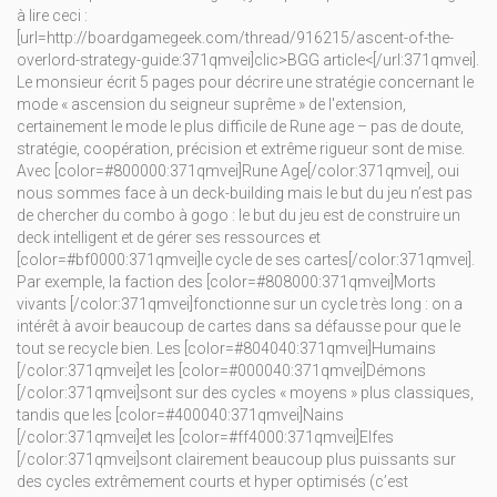
à lire ceci :
[url=http://boardgamegeek.com/thread/916215/ascent-of-the-
overlord-strategy-guide:371qmvei]clic>BGG article<[/url:371qmvei].
Le monsieur écrit 5 pages pour décrire une stratégie concernant le
mode « ascension du seigneur suprême » de l'extension,
certainement le mode le plus difficile de Rune age – pas de doute,
stratégie, coopération, précision et extrême rigueur sont de mise.
Avec [color=#800000:371qmvei]Rune Age[/color:371qmvei], oui
nous sommes face à un deck-building mais le but du jeu n’est pas
de chercher du combo à gogo : le but du jeu est de construire un
deck intelligent et de gérer ses ressources et
[color=#bf0000:371qmvei]le cycle de ses cartes[/color:371qmvei].
Par exemple, la faction des [color=#808000:371qmvei]Morts
vivants [/color:371qmvei]fonctionne sur un cycle très long : on a
intérêt à avoir beaucoup de cartes dans sa défausse pour que le
tout se recycle bien. Les [color=#804040:371qmvei]Humains
[/color:371qmvei]et les [color=#000040:371qmvei]Démons
[/color:371qmvei]sont sur des cycles « moyens » plus classiques,
tandis que les [color=#400040:371qmvei]Nains
[/color:371qmvei]et les [color=#ff4000:371qmvei]Elfes
[/color:371qmvei]sont clairement beaucoup plus puissants sur
des cycles extrêmement courts et hyper optimisés (c’est