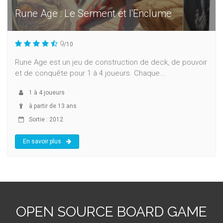
Rune Age : Le Serment et l'Enclume
9
/10
Rune Age est un jeu de construction de deck, de pouvoir
et de conquête pour 1 à 4 joueurs. Chaque...
1
à
4
joueurs
à partir de 13 ans
Sortie : 2012
En savoir plus
OPEN SOURCE BOARD GAME