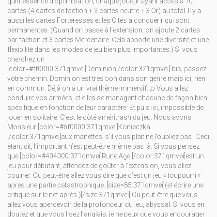
quintessence d’optimisation, chaque joueur ayant accès à 10
cartes (4 cartes de faction + 3 cartes neutre + 3 Or) au total. Il y a
aussi les cartes Forteresses et les Cités à conquérir qui sont
permanentes. (Quand on passe à l’extension, on ajoute 2 cartes
par faction et 3 cartes Mercenaire. Cela apporte une diversité et une
flexibilité dans les modes de jeu bien plus importantes.) Si vous
cherchez un
[color=#ff0000:371qmvei]Dominion[/color:371qmvei]-bis, passez
votre chemin. Dominion est très bon dans son genre mais ici, rien
en commun. Déjà on a un vrai thème immersif. ;p Vous allez
conduire vos armées, et elles se managent chacune de façon bien
spécifique en fonction de leur caractère. Et puis ici, impossible de
jouer en solitaire. C’est le côté améritrash du jeu. Nous avons
Monsieur [color=#bf0000:371qmvei]Konieczka
[/color:371qmvei]aux manettes, s’il vous plait ne l’oubliez pas ! Ceci
étant dit, l’important n’est peut-être même pas là. Si vous pensez
que [color=#404000:371qmvei]Rune Age [/color:371qmvei]est un
jeu pour débutant, attendez de goûter à l’extension, vous allez
couiner. Ou peut-être allez vous dire que c’est un jeu « toupourri »
après une partie catastrophique. [size=85:371qmvei](et écrire une
critique sur le net après.)[/size:371qmvei] Ou peut-être que vous
allez vous apercevoir de la profondeur du jeu, abyssal. Si vous en
doutez et que vous lisez l’anglais, je ne peux que vous encourager