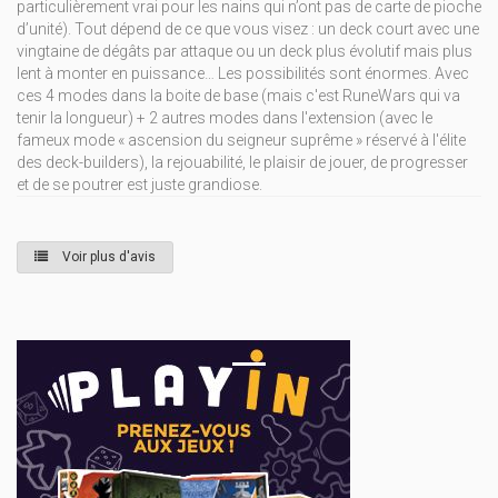
particulièrement vrai pour les nains qui n’ont pas de carte de pioche
d’unité). Tout dépend de ce que vous visez : un deck court avec une
vingtaine de dégâts par attaque ou un deck plus évolutif mais plus
lent à monter en puissance… Les possibilités sont énormes. Avec
ces 4 modes dans la boite de base (mais c'est RuneWars qui va
tenir la longueur) + 2 autres modes dans l'extension (avec le
fameux mode « ascension du seigneur suprême » réservé à l'élite
des deck-builders), la rejouabilité, le plaisir de jouer, de progresser
et de se poutrer est juste grandiose.
Voir plus d'avis