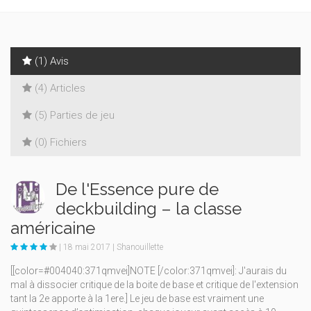
(1) Avis
(4) Articles
(5) Parties de jeu
(0) Fichiers
De l'Essence pure de
deckbuilding – la classe
américaine
| 18 mai 2017 | Shanouillette
[[color=#004040:371qmvei]NOTE [/color:371qmvei]: J'aurais du
mal à dissocier critique de la boite de base et critique de l'extension
tant la 2e apporte à la 1ere.] Le jeu de base est vraiment une