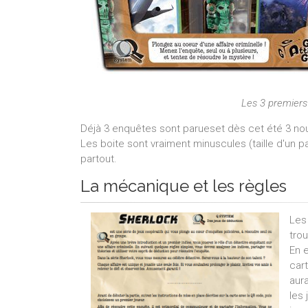
Les 3 premiers 
Déjà 3 enquêtes sont parueset dès cet été 3 no
Les boite sont vraiment minuscules (taille d'un
partout.
La mécanique et les règles
Les
trou
En 
car
aura
les 