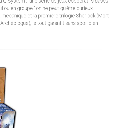
u Q System : "une série de jeux coopératifs basés
 ou en groupe." on ne peut qu'être curieux...
a mécanique et la première trilogie Sherlock (Mort
'Archéologue), le tout garantit sans spoil bien