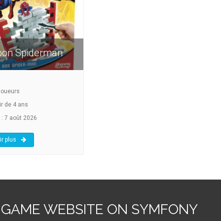
bon Spiderman
joueurs
ir de 4 ans
 : 7 août 2026
r plus
 GAME WEBSITE ON SYMFONY