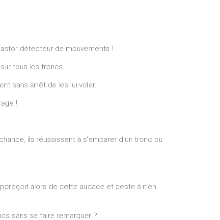
castor détecteur de mouvements !
sur tous les troncs.
t sans arrêt de les lui voler.
rage !
hance, ils réussissent à s'emparer d'un tronc ou
appreçoit alors de cette audace et peste à n'en
ncs sans se faire remarquer ?