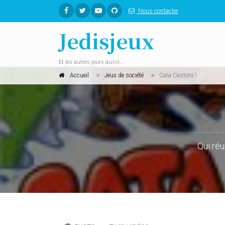
Nous contacter
Jedisjeux
Et les autres jours aussi...
Accueil
Jeux de société
Cata Castors !
Qui réu