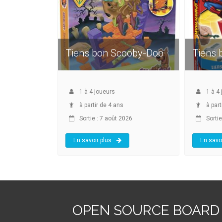
Tiens bon Scooby-Doo
Tiens 
1
à
4
joueurs
1
à
4
à partir de 4 ans
à part
Sortie : 7 août 2026
Sortie
En savoir plus
En savoi
OPEN SOURCE BOARD