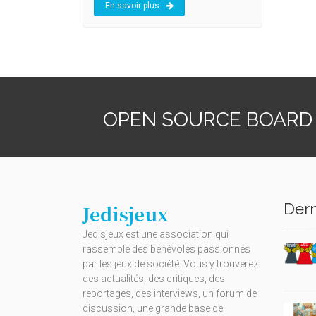
En savoir plus
OPEN SOURCE BOARD
Dern
Jedisjeux
Jedisjeux est une association qui
rassemble des bénévoles passionnés
par les jeux de société. Vous y trouverez
des actualités, des critiques, des
reportages, des interviews, un forum de
discussion, une grande base de