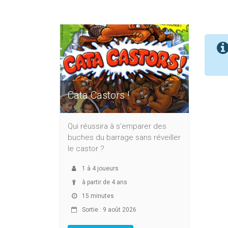
Cata Castors !
Qui réussira à s'emparer des
buches du barrage sans réveiller
le castor ?
1
à
4
joueurs
à partir de 4 ans
15 minutes
Sortie : 9 août 2026