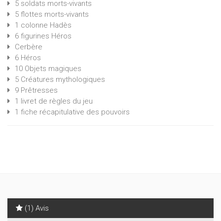
5 soldats morts-vivants
5 flottes morts-vivants
1 colonne Hadès
6 figurines Héros
Cerbère
6 Héros
10 Objets magiques
5 Créatures mythologiques
9 Prêtresses
1 livret de règles du jeu
1 fiche récapitulative des pouvoirs
(1) Avis