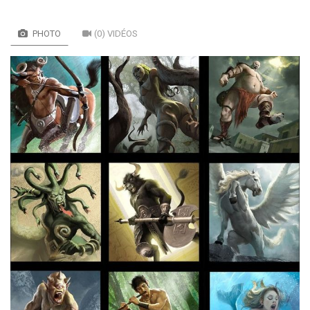
PHOTO
(0) VIDÉOS