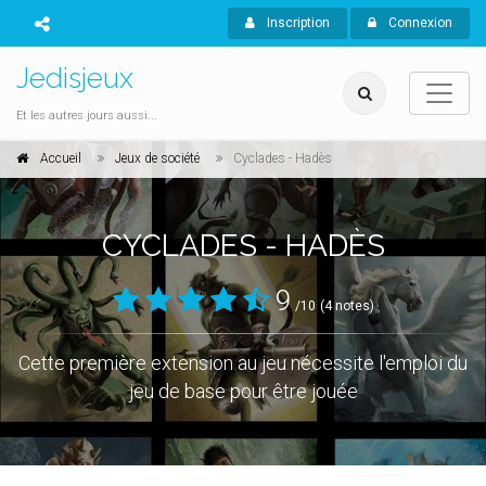
Inscription
Connexion
Jedisjeux
Et les autres jours aussi...
Accueil
Jeux de société
Cyclades - Hadès
CYCLADES - HADÈS
9
/10
(4 notes)
Cette première extension au jeu nécessite l'emploi du
jeu de base pour être jouée