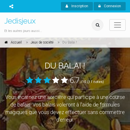
Inscription
Connexion
Jedisjeux
Et les autres jours aussi...
Accueil
Jeux de société
Du Balai !
DU BALAI !
6.7
/10
(11 notes)
Vous incarnez une sorcière qui participe à une course
de balais. Vos balais voleront à l'aide de formules
magiques que vous devez effectuer sans commettre
d'erreur.