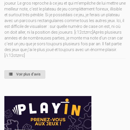
joueur. Le gros reproche à ce jeu et qui m'empêche de lui mettre une
meilleur note, c'est le plateau de jeu complètement foireux, illisible
et surtout très pénible. Si je possédais ce jeu, je ferais un plateau
avec un parcours rectangulaires comme tous les autres jeux. Ici, il
est difficile de visualiser : sur quelle numéro de case on est, ni où
on doit aller, ni la position des joueurs. [i:12ctzrrc]Après plusieurs
années et de nombreuses parties, je monte ma note d'un cran car
c'est un jeu que je sors toujours plusieurs fois par an. Il fait partie
des jeux que j'ai le plus joué et toujours avec un énorme plaisir.
[/i:12ctzrrc]
Voir plus d'avis