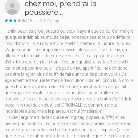
chez moi, prendrai la
poussière...
| 18 mai 2017 | limp
...enfin pour les gros joueurs ou ceux n'ayant que ce jeu. Car malgré
quelques indébiables atouts ce jeu possède beaucoup de défauts.
Tout d'abord, le jeu devient vite répétitif, même si à l'usure, le joueur
s'aguerrissant, la compétition devient plus âpre. (Tant mieux, çà
allonge la trop faible durée de vie du jeu.) On a reproché à ce jeu
d'être trop court;eh bien non, c'est une qualité: ainsi le côté répétitif
est moins pesant et puis il s'agit d'un jeu apéritif qui ne doit donc
pas être long(en plus il suffit de faire un tour de plus et voilà!) J'ai
également entendu le terme de "révolution ludique" ici ou là. A croire
qu'en France on boit du vin... Cherchez, cherchez bien ce qui fait
que ce jeu est révolutionnaire et vous allez... vous n'allez rien
trouver! Le jeu est beau (dessins, couverture de la boite) L'idée de la
boite-livre (solide en plus) est ORIGINALE et donne un atout
indéniable au jeu mais le plateau est nul (matière) et
illisible(l'argument de la course en zig-zag, pppeeuuufff!!!) et les
pièces pas terribles. Les numéros des cases auraient dus être mis
à coté et par sur celles ci et même si le coût aurait explosé (je sais
que le jeu a été fabriqué au Japon)il me semble que le jeu n'est pas