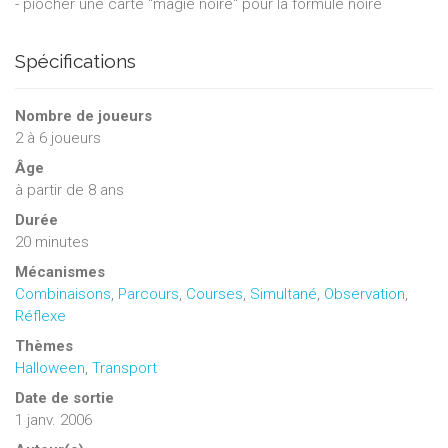
- piocher une carte "magie noire" pour la formule noire
Spécifications
Nombre de joueurs
2
à
6
joueurs
Âge
à partir de 8 ans
Durée
20 minutes
Mécanismes
Combinaisons
,
Parcours
,
Courses
,
Simultané
,
Observation
,
Réflexe
Thèmes
Halloween
,
Transport
Date de sortie
1 janv. 2006